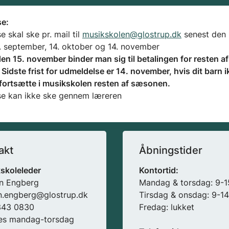
se:
 skal ske pr. mail til
musikskolen@glostrup.dk
senest den 
. september, 14. oktober og 14. november
en 15. november binder man sig til betalingen for resten af
idste frist for udmeldelse er 14. november, hvis dit barn i
 fortsætte i musikskolen resten af sæsonen.
e kan ikke ske gennem læreren
akt
Åbningstider
skoleleder
Kontortid:
n Engberg
Mandag & torsdag: 9-1
n.engberg@glostrup.dk
Tirsdag & onsdag: 9-14
2343 0830
Fredag: lukket
es mandag-torsdag