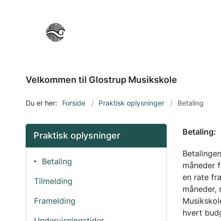
Velkommen til Glostrup Musikskole
Du er her:
Forside
Praktisk oplysninger
Betaling
Betaling:
Praktisk oplysninger
Betalinge
Betaling
måneder f
en rate fr
Tilmelding
måneder, 
Framelding
Musikskol
hvert budg
Undervisningstider