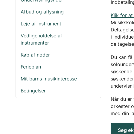
Indbetali
Afbud og aflysning
Klik for at
Musikskole
Leje af instrument
Deltagelse
Vedligeholdelse af
i individu
instrumenter
deltagelse
Køb af noder
Du kan få 
solounder
Ferieplan
søskende 
Mit barns musikinteresse
søskender
undervisn
Betingelser
Når du er 
orkester o
med din læ
Søg øk