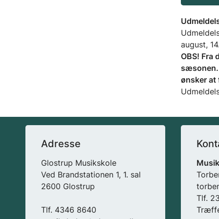
Udmeldel
Udmeldelse
august, 14
OBS! Fra d
sæsonen. S
ønsker at
Udmeldels
Adresse
Kont
Glostrup Musikskole
Musik
Ved Brandstationen 1, 1. sal
Torbe
2600 Glostrup
torbe
Tlf. 
Tlf. 4346 8640
Træff