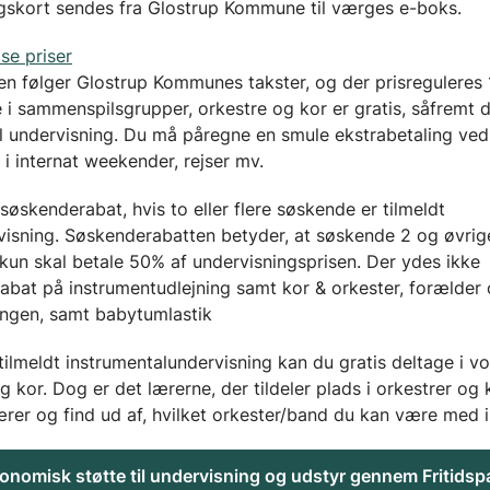
ngskort sendes fra Glostrup Kommune til værges e-boks.
 se priser
n følger Glostrup Kommunes takster, og der prisreguleres 1
 i sammenspilsgrupper, orkestre og kor er gratis, såfremt 
el undervisning. Du må påregne en smule ekstrabetaling ved
 i internat weekender, rejser mv.
søskenderabat, hvis to eller flere søskende er tilmeldt
visning. Søskenderabatten betyder, at søskende 2 og øvrig
kun skal betale 50% af undervisningsprisen. Der ydes ikke
abat på instrumentudlejning samt kor & orkester, forælder
ingen, samt babytumlastik
tilmeldt instrumentalundervisning kan du gratis deltage i v
g kor. Dog er det lærerne, der tildeler plads i orkestrer og k
rer og find ud af, hvilket orkester/band du kan være med i
onomisk støtte til undervisning og udstyr gennem Fritidsp