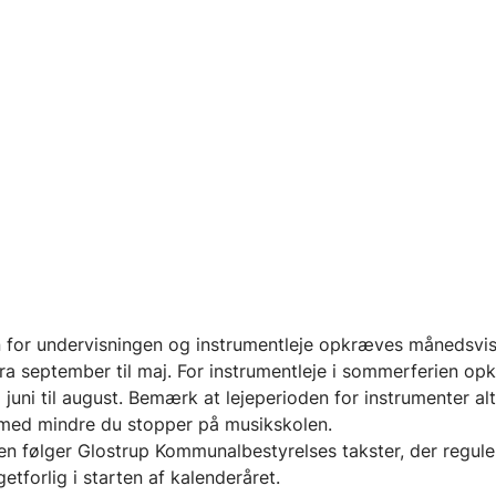
n for undervisningen og instrumentleje opkræves månedsvis
ra september til maj. For instrumentleje i sommerferien o
a juni til august. Bemærk at lejeperioden for instrumenter alt
med mindre du stopper på musikskolen.
en følger Glostrup Kommunalbestyrelses takster, der regul
etforlig i starten af kalenderåret.