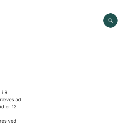
 i 9
pkræves ad
id er 12
eres ved