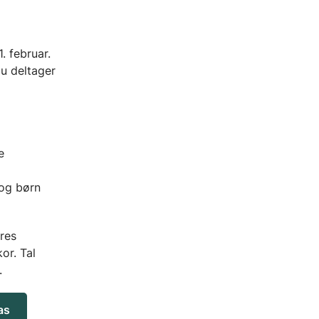
. februar.
du deltager
e
 og børn
ores
or. Tal
.
as